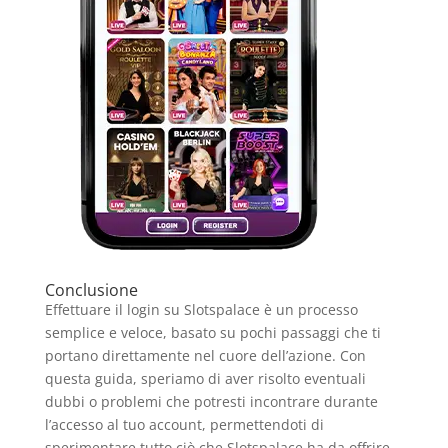
Conclusione
Effettuare il login su Slotspalace è un processo
semplice e veloce, basato su pochi passaggi che ti
portano direttamente nel cuore dell’azione. Con
questa guida, speriamo di aver risolto eventuali
dubbi o problemi che potresti incontrare durante
l’accesso al tuo account, permettendoti di
sperimentare tutto ciò che Slotspalace ha da offrire.