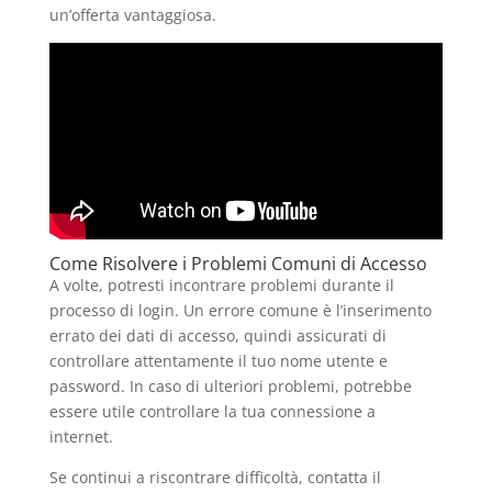
un’offerta vantaggiosa.
Come Risolvere i Problemi Comuni di Accesso
A volte, potresti incontrare problemi durante il
processo di login. Un errore comune è l’inserimento
errato dei dati di accesso, quindi assicurati di
controllare attentamente il tuo nome utente e
password. In caso di ulteriori problemi, potrebbe
essere utile controllare la tua connessione a
internet.
Se continui a riscontrare difficoltà, contatta il